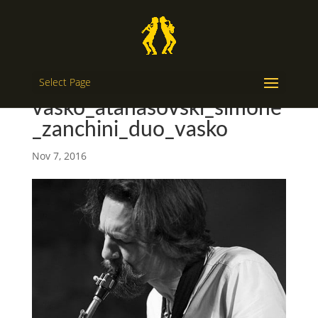
Select Page
vasko_atanasovski_simone
_zanchini_duo_vasko
Nov 7, 2016